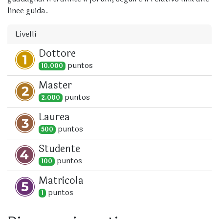
linee guida.
Livelli
Dottore
punto
s
10.000
Master
punto
s
2.000
Laurea
punto
s
500
Studente
punto
s
100
Matricola
punto
s
1